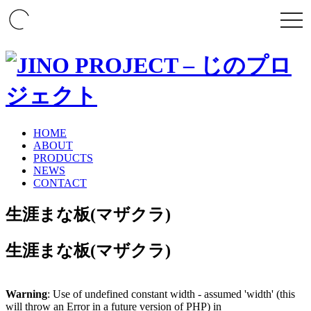
togg
navi
HOME
ABOUT
PRODUCTS
NEWS
CONTACT
生涯まな板(マザクラ)
生涯まな板(マザクラ)
Warning
: Use of undefined constant width - assumed 'width' (this
will throw an Error in a future version of PHP) in