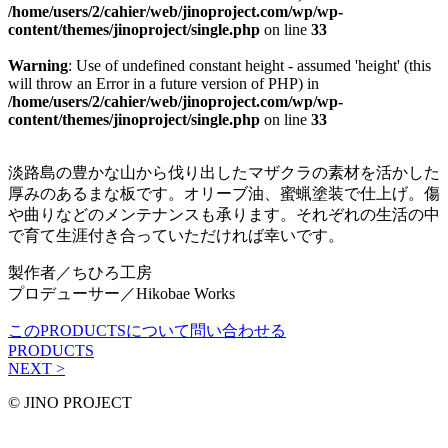
/home/users/2/cahier/web/jinoproject.com/wp/wp-
content/themes/jinoproject/single.php
on line
33
Warning
: Use of undefined constant height - assumed 'height' (this
will throw an Error in a future version of PHP) in
/home/users/2/cahier/web/jinoproject.com/wp/wp-
content/themes/jinoproject/single.php
on line
33
淡路島の豊かな山から伐り出したマザクラの素材を活かした
厚みのあるまな板です。オリーブ油、蜜蝋塗装で仕上げ。傷
や曲りなどのメンテナンスも承ります。それぞれの生活の中
で育て生涯付き合っていただければ幸いです。
製作者／ちひろ工房
プロデューサー／Hikobae Works
このPRODUCTSについて問い合わせる
PRODUCTS
NEXT >
© JINO PROJECT